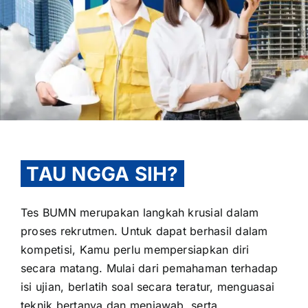
OUR PROGRAM
REGISTRATION
TAU NGGA SIH?
CONTACT US
Tes BUMN merupakan langkah krusial dalam
proses rekrutmen. Untuk dapat berhasil dalam
kompetisi, Kamu perlu mempersiapkan diri
secara matang. Mulai dari pemahaman terhadap
isi ujian, berlatih soal secara teratur, menguasai
teknik bertanya dan menjawab, serta